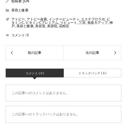
投稿者:
JUN
美容と健康
アトピー
,
アトピー改善
,
インナービューティ
,
エステプロラボ
,
ビ
タミンC
,
ビタミンCプレミアム
,
リビュート
,
三宮
,
免疫力アップ
,
神
戸
,
美容と健康
,
美容室
,
美容院
,
花粉症
コメント:
0
コメント ( 0 )
トラックバック ( 0 )
この記事へのコメントはありません。
この記事へのトラックバックはありません。