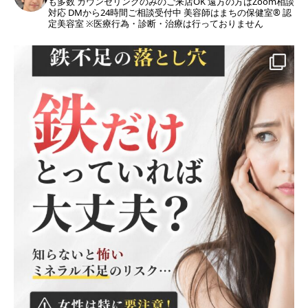
も多数
カウンセリングのみのご来店OK
遠方の方はZoom相談
対応
DMから24時間ご相談受付中
美容師はまちの保健室®︎ 認
定美容室
※医療行為・診断・治療は行っておりません