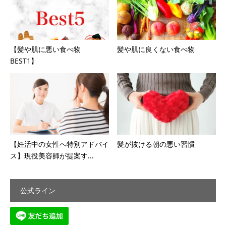
【髪や肌に悪い食べ物
髪や肌に良くない食べ物
BEST1】 ⁡
【妊活中の女性へ特別アドバイ
髪が抜ける朝の悪い習慣
ス】現役美容師が提案す...
公式ライン