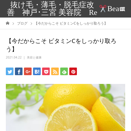
抜け毛・薄毛・脱毛症改
Beaut
善 神戸･三宮 美容院 Re
ブログ
【今だからこそ ビタミンCをしっかり取ろう】
【今だからこそ ビタミンCをしっかり取ろ
う】
2021.04.22
美容と健康