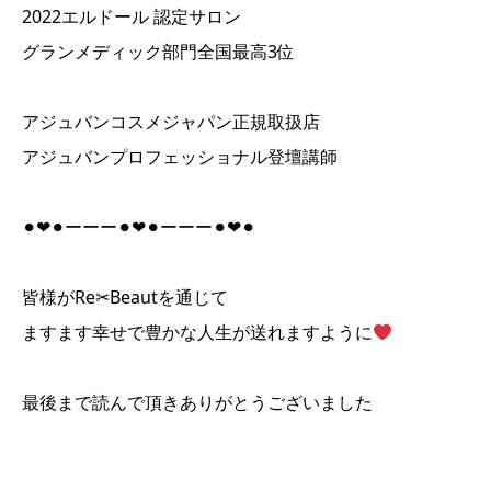
2022エルドール 認定サロン
グランメディック部門全国最高3位
アジュバンコスメジャパン正規取扱店
アジュバンプロフェッショナル登壇講師
⚫︎❤︎⚫︎ーーー⚫︎❤︎⚫︎ーーー⚫︎❤︎⚫︎
皆様がRe✂︎Beautを通じて
ますます幸せで豊かな人生が送れますように
最後まで読んで頂きありがとうございました