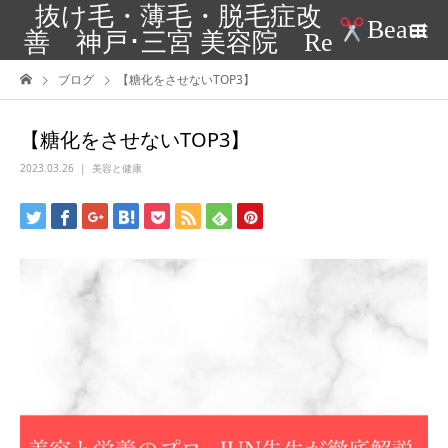
抜け毛・薄毛・脱毛症改
Beaut
善 神戸･三宮 美容院 Re
ブログ
【糖化をさせないTOP3】
【糖化をさせないTOP3】
2023.03.26
美容と健康