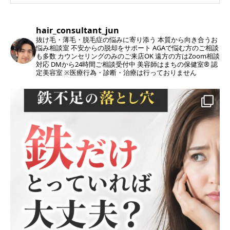
hair_consultant_jun
抜け毛・薄毛・脱毛症の悩みに寄り添う
本質から向き合うお
悩み相談室
不安からの脱却をサポート
AGAで悩む方のご相談
も多数
カウンセリングのみのご来店OK
遠方の方はZoom相談
対応
DMから24時間ご相談受付中
美容師はまちの保健室®︎ 認
定美容室
※医療行為・診断・治療は行っておりません