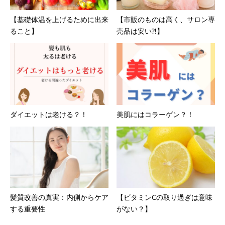
【基礎体温を上げるために出来
【市販のものは高く、サロン専
ること】 ⁡ ⁡
売品は安い⁈】
ダイエットは老ける？！
美肌にはコラーゲン？！
髪質改善の真実：内側からケア
【ビタミンCの取り過ぎは意味
する重要性
がない？】