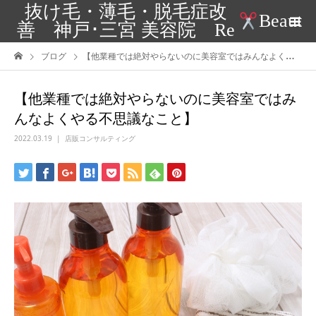
抜け毛・薄毛・脱毛症改
Beaut
善 神戸･三宮 美容院 Re
ブログ
【他業種では絶対やらないのに美容室ではみんなよくやる不思議なこと】
【他業種では絶対やらないのに美容室ではみ
んなよくやる不思議なこと】
2022.03.19
店販コンサルティング