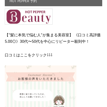
HOT PEPPER 予約
【"髪に本気で悩む人"が集まる美容室】 《口コミ高評価
5.00◎》30代〜50代を中心にリピーター殺到中！
口コミはここをクリック⇩⇩⇩