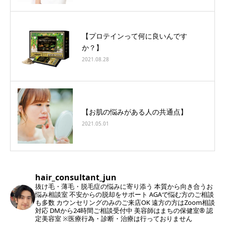
【プロテインって何に良いんです
か？】
2021.08.28
【お肌の悩みがある人の共通点】
2021.05.01
hair_consultant_jun
抜け毛・薄毛・脱毛症の悩みに寄り添う
本質から向き合うお
悩み相談室
不安からの脱却をサポート
AGAで悩む方のご相談
も多数
カウンセリングのみのご来店OK
遠方の方はZoom相談
対応
DMから24時間ご相談受付中
美容師はまちの保健室®︎ 認
定美容室
※医療行為・診断・治療は行っておりません