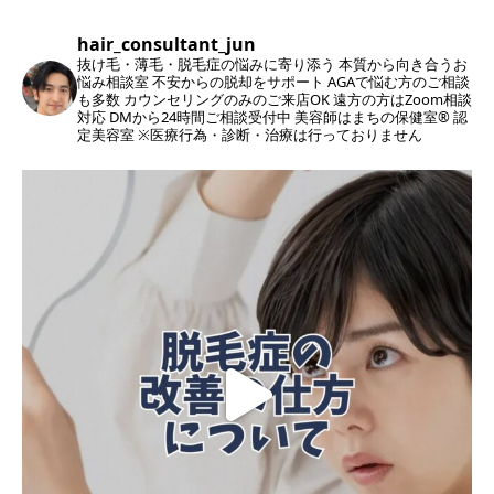
hair_consultant_jun
抜け毛・薄毛・脱毛症の悩みに寄り添う
本質から向き合うお
悩み相談室
不安からの脱却をサポート
AGAで悩む方のご相談
も多数
カウンセリングのみのご来店OK
遠方の方はZoom相談
対応
DMから24時間ご相談受付中
美容師はまちの保健室®︎ 認
定美容室
※医療行為・診断・治療は行っておりません