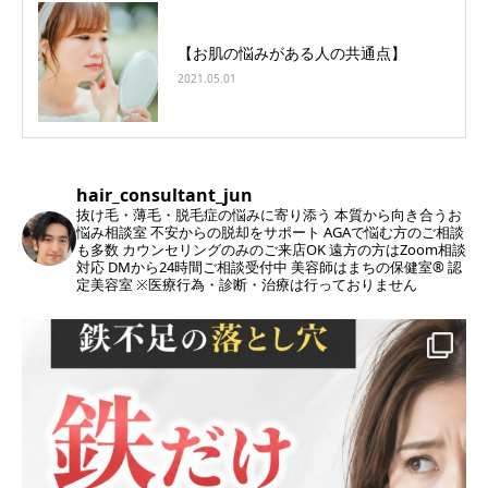
【お肌の悩みがある人の共通点】
2021.05.01
hair_consultant_jun
抜け毛・薄毛・脱毛症の悩みに寄り添う
本質から向き合うお
悩み相談室
不安からの脱却をサポート
AGAで悩む方のご相談
も多数
カウンセリングのみのご来店OK
遠方の方はZoom相談
対応
DMから24時間ご相談受付中
美容師はまちの保健室®︎ 認
定美容室
※医療行為・診断・治療は行っておりません