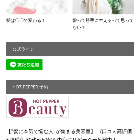
髪は〇〇で変わる！
髪って勝手に生えるって思って
ない？
公式ライン
HOT PEPPER 予約
【"髪に本気で悩む人"が集まる美容室】 《口コミ高評価
5.00◎》30代〜50代を中心にリピーター殺到中！