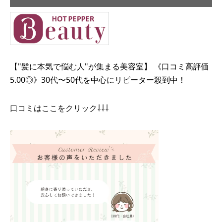
【"髪に本気で悩む人"が集まる美容室】 《口コミ高評価
5.00◎》30代〜50代を中心にリピーター殺到中！
口コミはここをクリック⇩⇩⇩