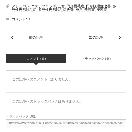
アジュバン
,
エステプロラボ
,
三宮
,
円形脱毛症
,
円形脱毛症改善
,
多
発性円形脱毛症
,
多発性円形脱毛症改善
,
神戸
,
美容室
,
美容院
コメント:
0
コメント ( 0 )
トラックバック ( 0 )
この記事へのコメントはありません。
この記事へのトラックバックはありません。
トラックバック URL