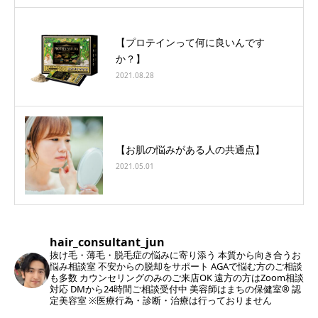
【プロテインって何に良いんです
か？】
2021.08.28
【お肌の悩みがある人の共通点】
2021.05.01
hair_consultant_jun
抜け毛・薄毛・脱毛症の悩みに寄り添う
本質から向き合うお
悩み相談室
不安からの脱却をサポート
AGAで悩む方のご相談
も多数
カウンセリングのみのご来店OK
遠方の方はZoom相談
対応
DMから24時間ご相談受付中
美容師はまちの保健室®︎ 認
定美容室
※医療行為・診断・治療は行っておりません