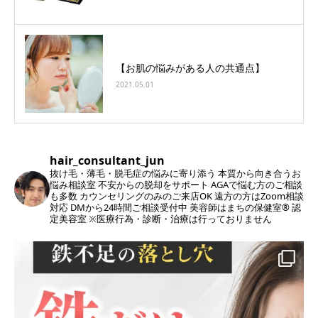
【お肌の悩みがある人の共通点】
2021.05.01
hair_consultant_jun
抜け毛・薄毛・脱毛症の悩みに寄り添う
本質から向き合うお
悩み相談室
不安からの脱却をサポート
AGAで悩む方のご相談
も多数
カウンセリングのみのご来店OK
遠方の方はZoom相談
対応
DMから24時間ご相談受付中
美容師はまちの保健室®︎ 認
定美容室
※医療行為・診断・治療は行っておりません