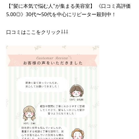
【"髪に本気で悩む人"が集まる美容室】 《口コミ高評価
5.00◎》30代〜50代を中心にリピーター殺到中！
口コミはここをクリック⇩⇩⇩