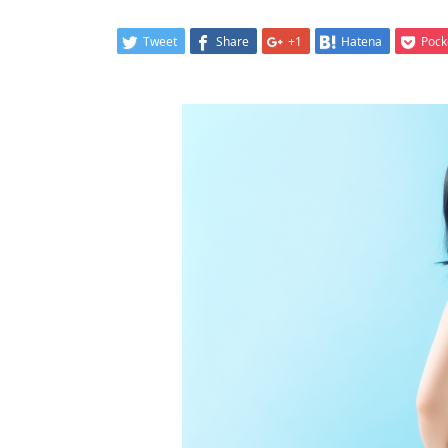
Tweet
Share
+1
Hatena
Pock