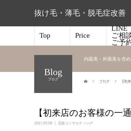
抜け毛・薄毛・脱毛症改善 
LIN
Top
Price
ご相
ご予
内面美・外面美を含め
Blog
ブログ
ブログ
【初来
【初来店のお客様の一
2021.05.09
店販コンサルティング