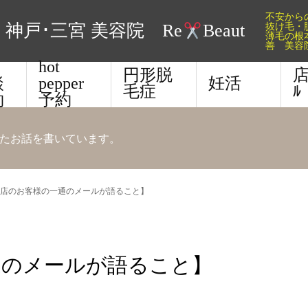
不安か
抜け毛・
神戸･三宮 美容院 Re
Beaut
薄毛の根
善 美容
E
hot
円形脱
店
談
pepper
妊活
毛症
ﾙ
約
予約
たお話を書いています。
店のお客様の一通のメールが語ること】
通のメールが語ること】