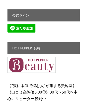
公式ライン
HOT PEPPER 予約
【"髪に本気で悩む人"が集まる美容室】
《口コミ高評価5.00◎》30代〜50代を中
心にリピーター殺到中！