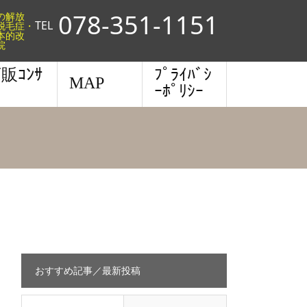
078-351-1151
らの解放
TEL
脱毛症・
本的改
院
販ｺﾝｻ
ﾌﾟﾗｲﾊﾞｼ
MAP
ｰﾎﾟﾘｼｰ
おすすめ記事／最新投稿