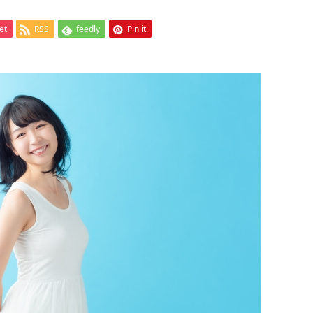
et
RSS
feedly
Pin it