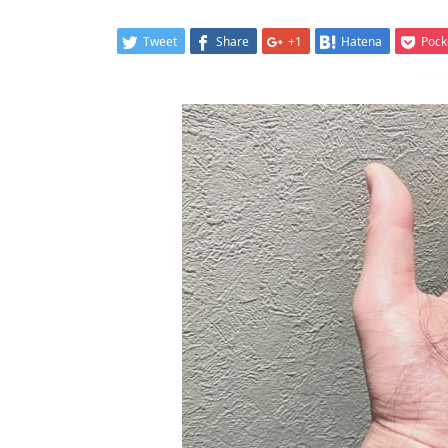
Tweet
Share
+1
Hatena
Pock