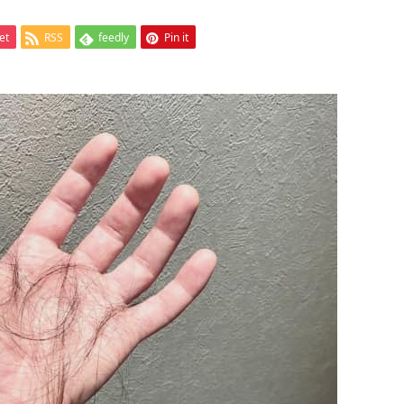
et
RSS
feedly
Pin it