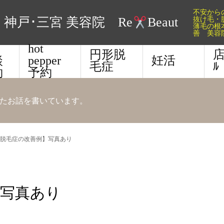
不安か
抜け毛・
神戸･三宮 美容院 Re
Beaut
薄毛の根
善 美容
E
hot
円形脱
店
談
pepper
妊活
毛症
ﾙ
約
予約
たお話を書いています。
脱毛症の改善例】写真あり
】写真あり