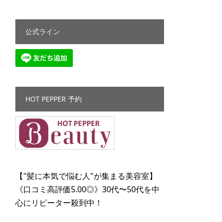
公式ライン
HOT PEPPER 予約
【"髪に本気で悩む人"が集まる美容室】
《口コミ高評価5.00◎》30代〜50代を中
心にリピーター殺到中！