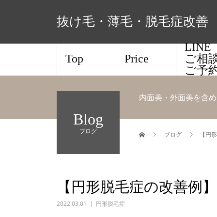
抜け毛・薄毛・脱毛症改善 
LIN
Top
Price
ご相
ご予
内面美・外面美を含め
Blog
ブログ
ブログ
【円形
【円形脱毛症の改善例
2022.03.01
円形脱毛症