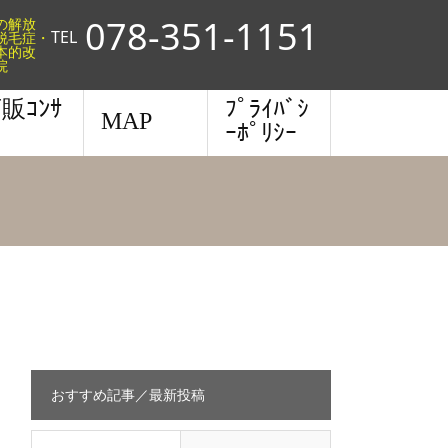
078-351-1151
らの解放
TEL
脱毛症・
本的改
院
販ｺﾝｻ
ﾌﾟﾗｲﾊﾞｼ
MAP
ｰﾎﾟﾘｼｰ
おすすめ記事／最新投稿