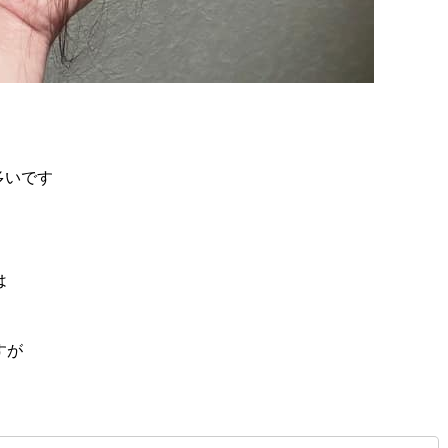
多いです
は
すが