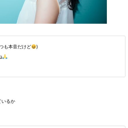
いつも本音だけど
)
ね
ているか