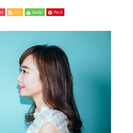
et
RSS
feedly
Pin it