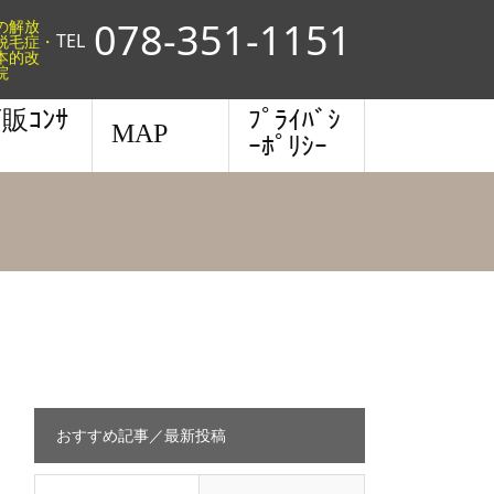
078-351-1151
らの解放
TEL
脱毛症・
本的改
院
販ｺﾝｻ
ﾌﾟﾗｲﾊﾞｼ
MAP
ｰﾎﾟﾘｼｰ
おすすめ記事／最新投稿