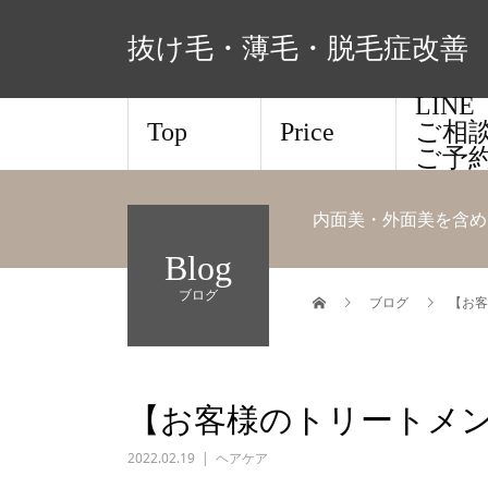
抜け毛・薄毛・脱毛症改善 
LIN
Top
Price
ご相
ご予
内面美・外面美を含め
Blog
ブログ
ブログ
【お客
【お客様のトリートメ
2022.02.19
ヘアケア