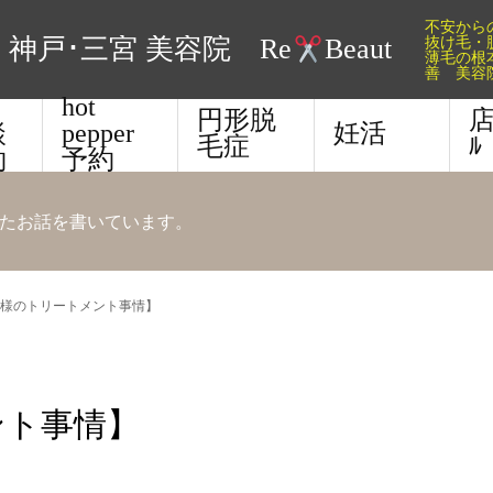
不安か
抜け毛・
神戸･三宮 美容院 Re
Beaut
薄毛の根
善 美容
E
hot
円形脱
店
談
pepper
妊活
毛症
ﾙ
約
予約
たお話を書いています。
様のトリートメント事情】
ント事情】