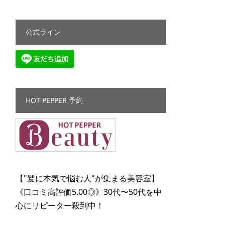
公式ライン
HOT PEPPER 予約
【"髪に本気で悩む人"が集まる美容室】
《口コミ高評価5.00◎》30代〜50代を中
心にリピーター殺到中！