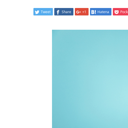
Tweet
Share
+1
Hatena
Pock