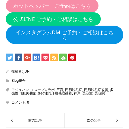
ホットペッパー ご予約はこちら
公式LINE ご予約・ご相談はこちら
インスタグラムDM ご予約・ご相談はこち
ら
投稿者:
JUN
Blog総合
アジュバン
,
エステプロラボ
,
三宮
,
円形脱毛症
,
円形脱毛症改善
,
多
発性円形脱毛症
,
多発性円形脱毛症改善
,
神戸
,
美容室
,
美容院
コメント:
0