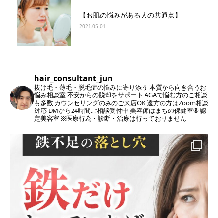
【お肌の悩みがある人の共通点】
2021.05.01
hair_consultant_jun
抜け毛・薄毛・脱毛症の悩みに寄り添う
本質から向き合うお
悩み相談室
不安からの脱却をサポート
AGAで悩む方のご相談
も多数
カウンセリングのみのご来店OK
遠方の方はZoom相談
対応
DMから24時間ご相談受付中
美容師はまちの保健室®︎ 認
定美容室
※医療行為・診断・治療は行っておりません