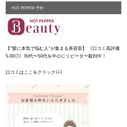
HOT PEPPER 予約
【"髪に本気で悩む人"が集まる美容室】 《口コミ高評価
5.00◎》30代〜50代を中心にリピーター殺到中！
口コミはここをクリック⇩⇩⇩