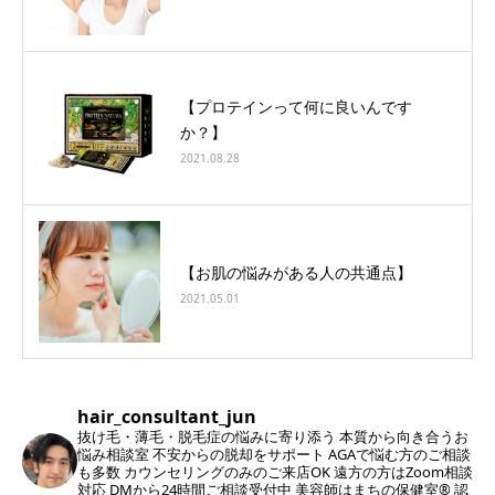
【プロテインって何に良いんです
か？】
2021.08.28
【お肌の悩みがある人の共通点】
2021.05.01
hair_consultant_jun
抜け毛・薄毛・脱毛症の悩みに寄り添う
本質から向き合うお
悩み相談室
不安からの脱却をサポート
AGAで悩む方のご相談
も多数
カウンセリングのみのご来店OK
遠方の方はZoom相談
対応
DMから24時間ご相談受付中
美容師はまちの保健室®︎ 認