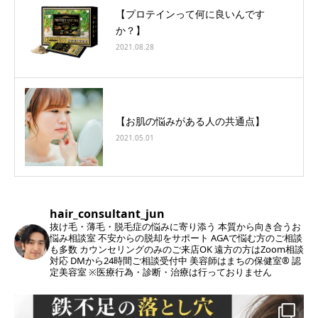
【プロテインって何に良いんです
か？】
2021.08.28
【お肌の悩みがある人の共通点】
2021.05.01
hair_consultant_jun
抜け毛・薄毛・脱毛症の悩みに寄り添う
本質から向き合うお
悩み相談室
不安からの脱却をサポート
AGAで悩む方のご相談
も多数
カウンセリングのみのご来店OK
遠方の方はZoom相談
対応
DMから24時間ご相談受付中
美容師はまちの保健室®︎ 認
定美容室
※医療行為・診断・治療は行っておりません