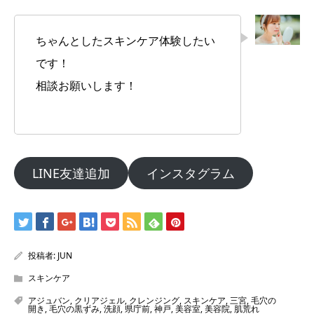
ちゃんとしたスキンケア体験したい
です！
相談お願いします！
LINE友達追加
インスタグラム
投稿者:
JUN
スキンケア
アジュバン
,
クリアジェル
,
クレンジング
,
スキンケア
,
三宮
,
毛穴の
開き
,
毛穴の黒ずみ
,
洗顔
,
県庁前
,
神戸
,
美容室
,
美容院
,
肌荒れ