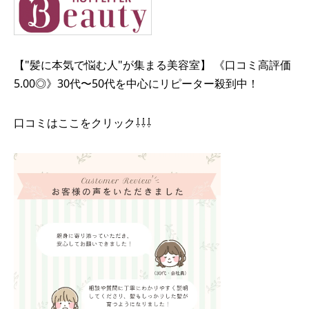
【"髪に本気で悩む人"が集まる美容室】 《口コミ高評価
5.00◎》30代〜50代を中心にリピーター殺到中！
口コミはここをクリック⇩⇩⇩